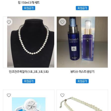
림 150ml 3개 세트
회원공개
회원공개
인조진주목걸이 (1호.2호.3호.5호)
뷰티수 미스트생성기
회원공개
회원공개