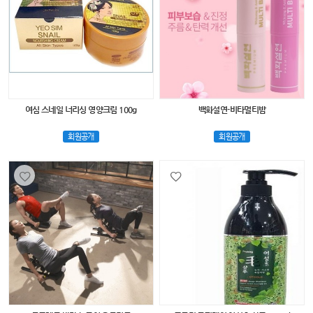
여심 스네일 너리싱 영양크림 100g
백화설연-비타멀티밤
회원공개
회원공개