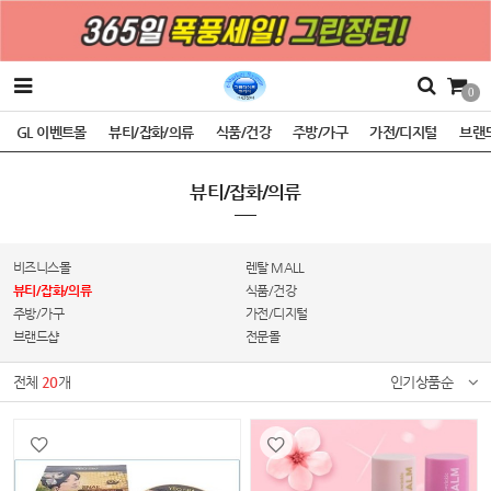
0
GL 이벤트몰
뷰티/잡화/의류
식품/건강
주방/가구
가전/디지털
브랜
뷰티/잡화/의류
비즈니스몰
렌탈 MALL
뷰티/잡화/의류
식품/건강
주방/가구
가전/디지털
브랜드샵
전문몰
전체
20
개
인기상품순