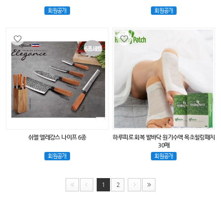
회원공개
회원공개
쉬젤 엘레강스 나이프 6종
하루피로 회복 발바닥 원기수액 목초힐링패치
30매
회원공개
회원공개
1
2