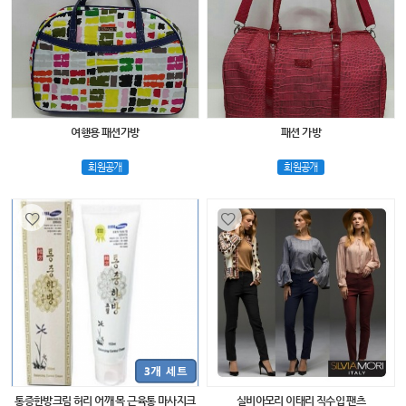
여행용 패션가방
패션 가방
회원공개
회원공개
통증한방크림 허리 어깨 목 근육통 마사지크
실비아모리 이태리 직수입 팬츠