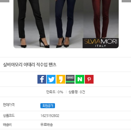
실비아모리 이태리 직수입 팬츠
만족도 : 0%
상품평 : 0건
판매가격
회원공개
상품코드
1625192802
배송비
무료배송