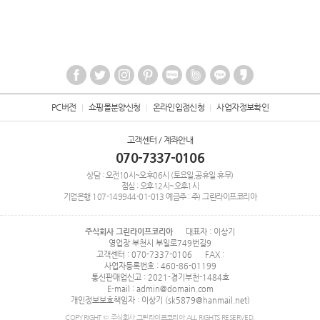
PC버전
쇼핑몰분양신청
온라인입점신청
사업자정보확인
고객센터 / 계좌안내
070-7337-0106
상담 : 오전10시~오후06시 (토요일,공휴일 휴무)
점심 : 오후12시~오후1시
기업은행
107-149944-01-013
예금주 : 주) 그린라이프코리아
주식회사 그린라이프코리아
대표자 : 이상기
영업장 부천시 부일로749번길9
고객센터 : 070-7337-0106
FAX :
사업자등록번호 : 460-86-01199
통신판매업신고 : 2021-경기부천-1484호
E-mail : admin@domain.com
개인정보보호책임자 : 이상기 (sk5879@hanmail.net)
COPYRIGHT © 주식회사 그린라이프코리아 ALL RIGHTS RESERVED.