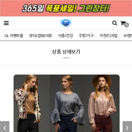
0
GL 이벤트몰
뷰티/잡화/의류
식품/건강
주방/가구
가전/디지털
브랜
상품 상세보기