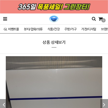
0
GL 이벤트몰
뷰티/잡화/의류
식품/건강
주방/가구
가전/디지털
브랜
상품 상세보기